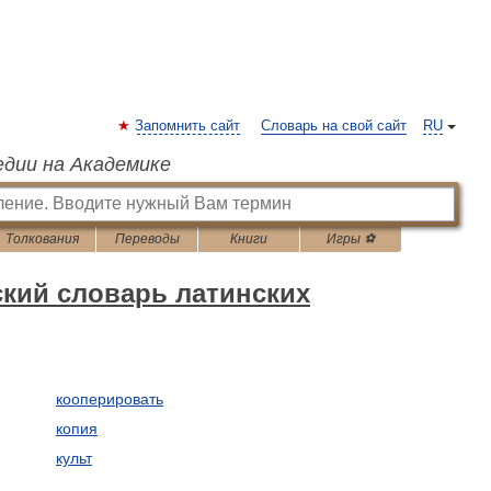
Запомнить сайт
Словарь на свой сайт
RU
едии на Академике
Толкования
Переводы
Книги
Игры ⚽
кий словарь латинских
кооперировать
копия
культ