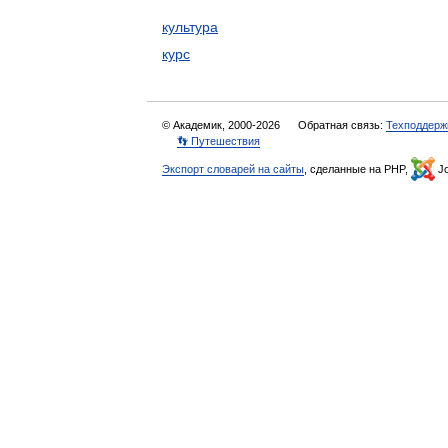
культура
курс
© Академик, 2000-2026
Обратная связь:
Техподдерж
👣 Путешествия
Экспорт словарей на сайты
, сделанные на PHP,
Jo