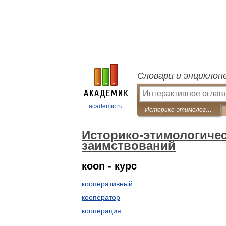
Словари и энциклоп
academic.ru
Историко-этимологический словарь латинских заимствований
Историко-этимологичес
заимствований
кооп - курс
кооперативный
кооператор
кооперация