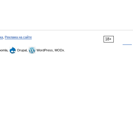
ка
,
Реклама на сайте
18+
omla,
Drupal,
WordPress, MODx.